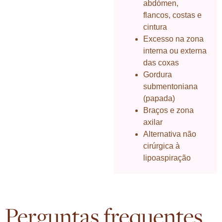
abdómen,
flancos, costas e
cintura
Excesso na zona
interna ou externa
das coxas
Gordura
submentoniana
(papada)
Braços e zona
axilar
Alternativa não
cirúrgica à
lipoaspiração
Perguntas frequentes