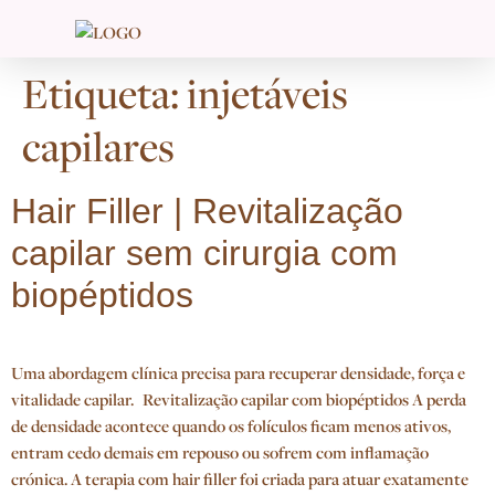
Etiqueta:
injetáveis
capilares
Hair Filler | Revitalização
capilar sem cirurgia com
biopéptidos
Uma abordagem clínica precisa para recuperar densidade, força e
vitalidade capilar. Revitalização capilar com biopéptidos A perda
de densidade acontece quando os folículos ficam menos ativos,
entram cedo demais em repouso ou sofrem com inflamação
crónica. A terapia com hair filler foi criada para atuar exatamente