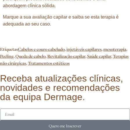
abordagem clínica sólida.
Marque a sua avaliação capilar e saiba se esta terapia é
adequada ao seu caso.
Etiquetas
Cabelos e couro cabeludo
,
injetáveis capilares
,
mesoterapia
,
Peeling
,
Queda de cabelo
,
Revitalização capilar
,
Saúde capilar
,
Terapias
não cirúrgicas
,
Tratamentos estéticos
Receba atualizações clínicas,
novidades e recomendações
da equipa Dermage.
Quero me Inscrever