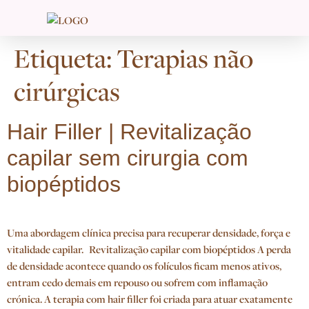
Etiqueta:
Terapias não
cirúrgicas
Hair Filler | Revitalização
capilar sem cirurgia com
biopéptidos
Uma abordagem clínica precisa para recuperar densidade, força e
vitalidade capilar. Revitalização capilar com biopéptidos A perda
de densidade acontece quando os folículos ficam menos ativos,
entram cedo demais em repouso ou sofrem com inflamação
crónica. A terapia com hair filler foi criada para atuar exatamente