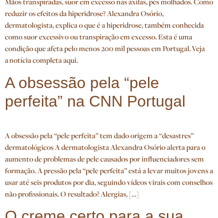
Mãos transpiradas, suor em excesso nas axilas, pés molhados. Como
reduzir os efeitos da hiperidrose? Alexandra Osório,
dermatologista, explica o que é a hiperidrose, também conhecida
como suor excessivo ou transpiração em excesso. Esta é uma
condição que afeta pelo menos 200 mil pessoas em Portugal. Veja
a notícia completa aqui.
A obsessão pela “pele
perfeita” na CNN Portugal
A obsessão pela “pele perfeita” tem dado origem a “desastres”
dermatológicos A dermatologista Alexandra Osório alerta para o
aumento de problemas de pele causados por influenciadores sem
formação. A pressão pela “pele perfeita” está a levar muitos jovens a
usar até seis produtos por dia, seguindo vídeos virais com conselhos
não profissionais. O resultado? Alergias, […]
O creme certo para a sua