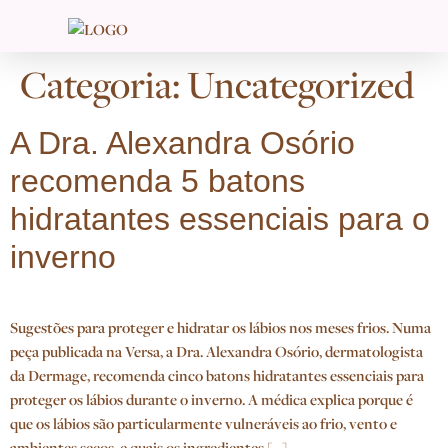
Categoria:
Uncategorized
A Dra. Alexandra Osório
recomenda 5 batons
hidratantes essenciais para o
inverno
Sugestões para proteger e hidratar os lábios nos meses frios. Numa
peça publicada na Versa, a Dra. Alexandra Osório, dermatologista
da Dermage, recomenda cinco batons hidratantes essenciais para
proteger os lábios durante o inverno. A médica explica porque é
que os lábios são particularmente vulneráveis ao frio, vento e
ambientes secos, e quais os ingredientes […]