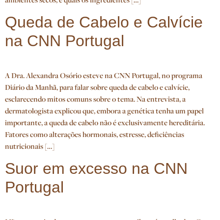
Queda de Cabelo e Calvície
na CNN Portugal
A Dra. Alexandra Osório esteve na CNN Portugal, no programa
Diário da Manhã, para falar sobre queda de cabelo e calvície,
esclarecendo mitos comuns sobre o tema. Na entrevista, a
dermatologista explicou que, embora a genética tenha um papel
importante, a queda de cabelo não é exclusivamente hereditária.
Fatores como alterações hormonais, estresse, deficiências
nutricionais […]
Suor em excesso na CNN
Portugal