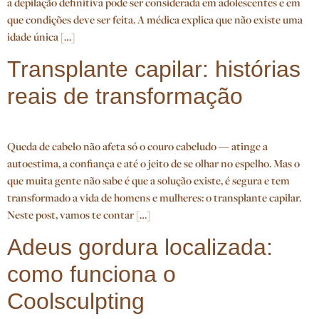
a depilação definitiva pode ser considerada em adolescentes e em
que condições deve ser feita. A médica explica que não existe uma
idade única […]
Transplante capilar: histórias
reais de transformação
Queda de cabelo não afeta só o couro cabeludo — atinge a
autoestima, a confiança e até o jeito de se olhar no espelho. Mas o
que muita gente não sabe é que a solução existe, é segura e tem
transformado a vida de homens e mulheres: o transplante capilar.
Neste post, vamos te contar […]
Adeus gordura localizada:
como funciona o
Coolsculpting