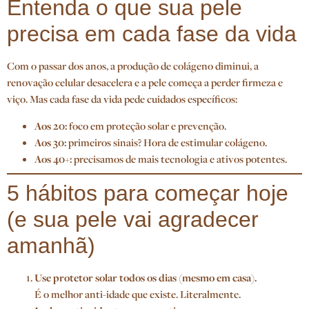
Entenda o que sua pele
precisa em cada fase da vida
Com o passar dos anos, a produção de colágeno diminui, a
renovação celular desacelera e a pele começa a perder firmeza e
viço. Mas cada fase da vida pede cuidados específicos:
Aos 20:
foco em proteção solar e prevenção.
Aos 30:
primeiros sinais? Hora de estimular colágeno.
Aos 40+:
precisamos de mais tecnologia e ativos potentes.
5 hábitos para começar hoje
(e sua pele vai agradecer
amanhã)
Use protetor solar todos os dias (mesmo em casa).
É o melhor anti-idade que existe. Literalmente.