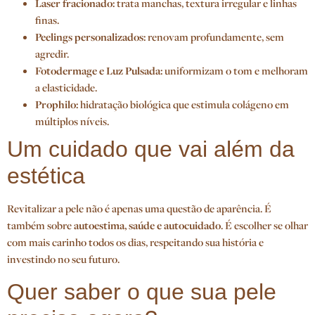
Laser fracionado:
trata manchas, textura irregular e linhas
finas.
Peelings personalizados:
renovam profundamente, sem
agredir.
Fotodermage e Luz Pulsada:
uniformizam o tom e melhoram
a elasticidade.
Prophilo:
hidratação biológica que estimula colágeno em
múltiplos níveis.
Um cuidado que vai além da
estética
Revitalizar a pele não é apenas uma questão de aparência. É
também sobre
autoestima, saúde e autocuidado
. É escolher se olhar
com mais carinho todos os dias, respeitando sua história e
investindo no seu futuro.
Quer saber o que sua pele