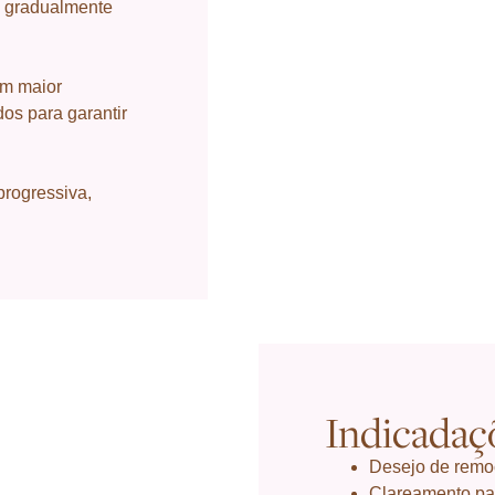
s gradualmente
om maior
os para garantir
progressiva,
Indicadaç
Desejo de remoç
Clareamento par