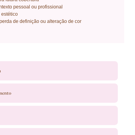
ntexto pessoal ou profissional
estético
erda de definição ou alteração de cor
m
amento