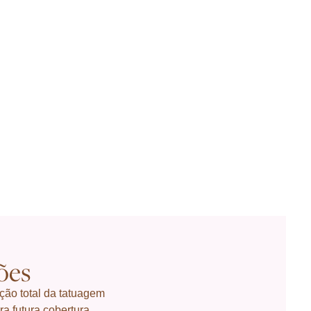
ões
ão total da tatuagem
a futura cobertura