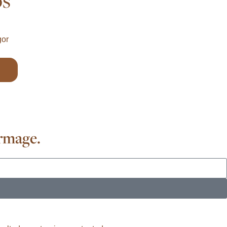
gor
ermage.