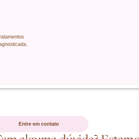
tratamentos
agnosticada.
Entre em contato
em alguma dúvida? Estam