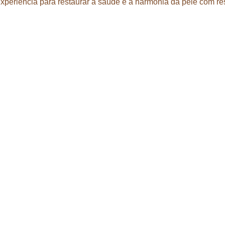
eriência para restaurar a saúde e a harmonia da pele com res