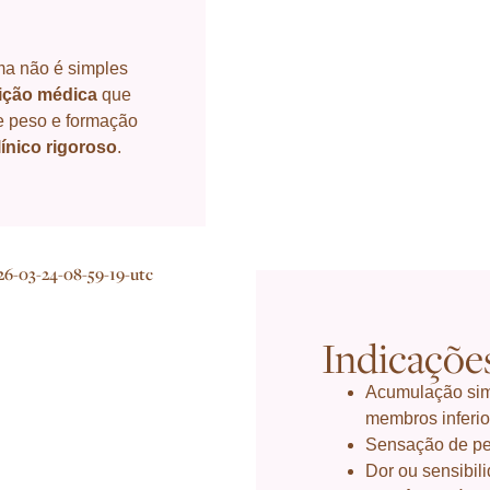
ma não é simples
ição médica
que
e peso e formação
ínico rigoroso
.
Indicaçõe
Acumulação simé
membros inferio
Sensação de per
Dor ou sensibil