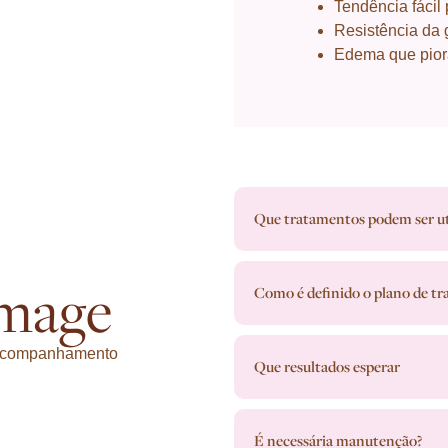
Tendência fáci
Resistência da g
Edema que pior
Que tratamentos podem ser ut
mage
Como é definido o plano de t
e acompanhamento
Que resultados esperar
É necessária manutenção?