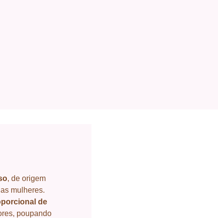
.
so
, de origem
 as mulheres.
porcional de
iores, poupando