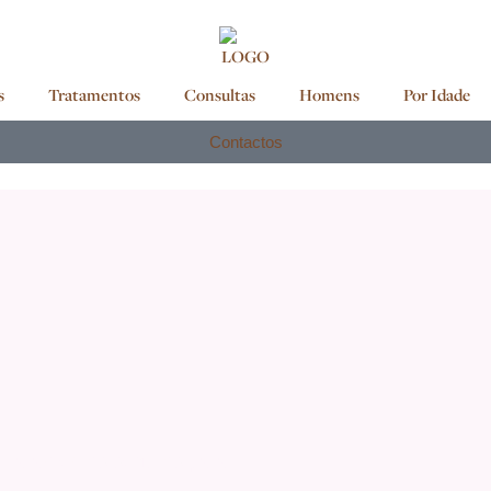
s
Tratamentos
Consultas
Homens
Por Idade
Contactos
e tratamentos seguros para