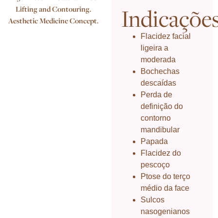
Indicaçõe
Flacidez facial
ligeira a
moderada
Bochechas
descaídas
Perda de
definição do
contorno
mandibular
Papada
Flacidez do
pescoço
Ptose do terço
médio da face
Sulcos
nasogenianos