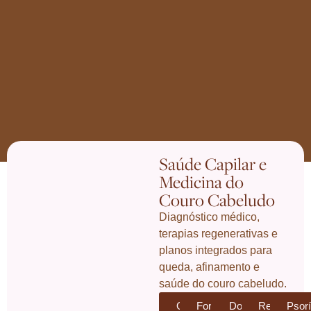
Saúde Capilar e
Medicina do
Couro Cabeludo
Diagnóstico médico,
terapias regenerativas e
planos integrados para
queda, afinamento e
saúde do couro cabeludo.
Queda
Fortalecimento
Doenças
Rejuvenes
Psor