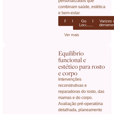
personalizados que
combinam saúde, estética
e bem-estar.
Flacidez
Celulite
Gordura
Estrias
Varizes 
Localizada
derrame
Ver mais
Equilíbrio
funcional e
estético para rosto
e corpo
Intervenções
reconstrutivas e
reparadoras do rosto, das
mamas e do corpo.
Avaliação pré-operatória
detalhada, planeamento