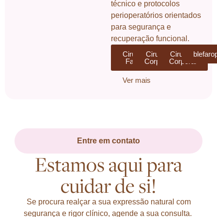
técnico e protocolos
perioperatórios orientados
para segurança e
recuperação funcional.
Cirurgia
Cirurgia
Cirurgia
blefaro
Facial
Corporal
Corporal
Ver mais
Entre em contato
Estamos aqui para
cuidar de si!
Se procura realçar a sua expressão natural com
segurança e rigor clínico, agende a sua consulta.