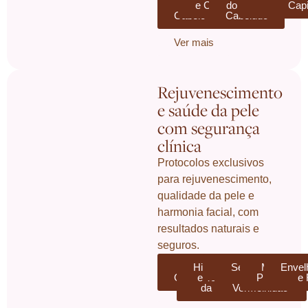
de
e Crescimento
do Couro
Capil
Capi
Cabelo
Cabeludo
Ver mais
Rejuvenescimento
e saúde da pele
com segurança
clínica
Protocolos exclusivos
para rejuvenescimento,
qualidade da pele e
harmonia facial, com
resultados naturais e
seguros.
Acne e
Hidratação
Olheiras
Sensibilidade
Manchas 
Envel
Oleosidade
e Textura
Pigmentaç
e
e
da Pele
Vermelhidão