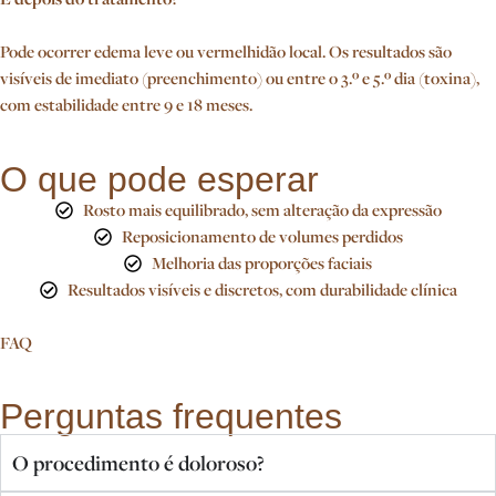
Pode ocorrer edema leve ou vermelhidão local. Os resultados são
visíveis de imediato (preenchimento) ou entre o 3.º e 5.º dia (toxina),
com estabilidade entre 9 e 18 meses.
O que pode esperar
Rosto mais equilibrado, sem alteração da expressão
Reposicionamento de volumes perdidos
Melhoria das proporções faciais
Resultados visíveis e discretos, com durabilidade clínica
FAQ
Perguntas frequentes
O procedimento é doloroso?