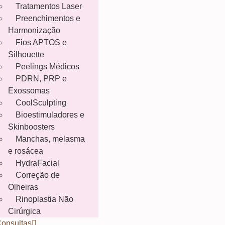
Tratamentos Laser
Preenchimentos e
Harmonização
Fios APTOS e
Silhouette
Peelings Médicos
PDRN, PRP e
Exossomas
CoolSculpting
Bioestimuladores e
Skinboosters
Manchas, melasma
e rosácea
HydraFacial
Correção de
Olheiras
Rinoplastia Não
Cirúrgica
onsultas