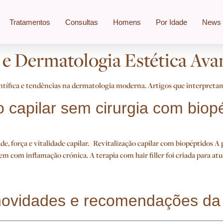
Tratamentos
Consultas
Homens
Por Idade
News
 e Dermatologia Estética Av
ntífica e tendências na dermatologia moderna. Artigos que interpretam 
ção capilar sem cirurgia com biop
e, força e vitalidade capilar. Revitalização capilar com biopéptidos A
m com inflamação crónica. A terapia com hair filler foi criada para 
, novidades e recomendações d