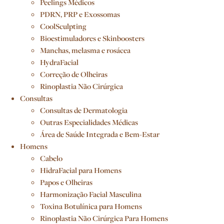
Peelings Médicos
PDRN, PRP e Exossomas
CoolSculpting
Bioestimuladores e Skinboosters
Manchas, melasma e rosácea
HydraFacial
Correção de Olheiras
Rinoplastia Não Cirúrgica
Consultas
Consultas de Dermatologia
Outras Especialidades Médicas
Área de Saúde Integrada e Bem-Estar
Homens
Cabelo
HidraFacial para Homens
Papos e Olheiras
Harmonização Facial Masculina
Toxina Botulínica para Homens
Rinoplastia Não Cirúrgica Para Homens