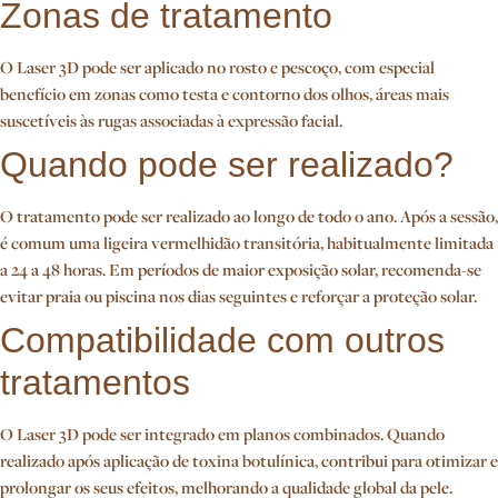
Zonas de tratamento
O Laser 3D pode ser aplicado no rosto e pescoço, com especial
benefício em zonas como testa e contorno dos olhos, áreas mais
suscetíveis às rugas associadas à expressão facial.
Quando pode ser realizado?
O tratamento pode ser realizado ao longo de todo o ano. Após a sessão,
é comum uma ligeira vermelhidão transitória, habitualmente limitada
a 24 a 48 horas. Em períodos de maior exposição solar, recomenda-se
evitar praia ou piscina nos dias seguintes e reforçar a proteção solar.
Compatibilidade com outros
tratamentos
O Laser 3D pode ser integrado em planos combinados. Quando
realizado após aplicação de toxina botulínica, contribui para otimizar e
prolongar os seus efeitos, melhorando a qualidade global da pele.