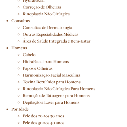
HydraFacial
Correção de Olheiras
Rinoplastia Não Cirúrgica
Consultas
Consultas de Dermatologia
Outras Especialidades Médicas
Área de Saúde Integrada e Bem-Estar
Homens
Cabelo
HidraFacial para Homens
Papos e Olheiras
Harmonização Facial Masculina
Toxina Botulínica para Homens
Rinoplastia Não Cirúrgica Para Homens
Remoção de Tatuagens para Homens
Depilação a Laser para Homens
Por Idade
Pele dos 20 aos 30 anos
Pele dos 30 aos 40 anos