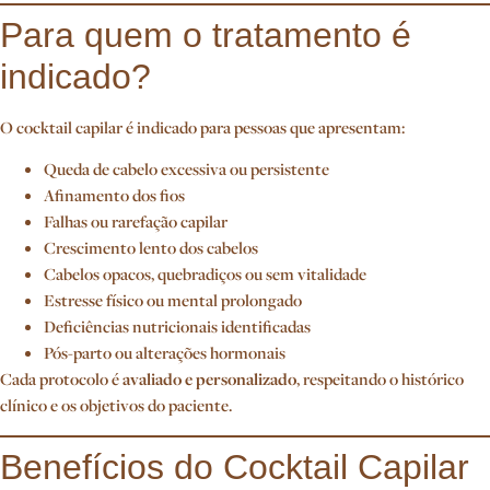
Para quem o tratamento é
indicado?
O cocktail capilar é indicado para pessoas que apresentam:
Queda de cabelo excessiva ou persistente
Afinamento dos fios
Falhas ou rarefação capilar
Crescimento lento dos cabelos
Cabelos opacos, quebradiços ou sem vitalidade
Estresse físico ou mental prolongado
Deficiências nutricionais identificadas
Pós-parto ou alterações hormonais
Cada protocolo é
avaliado e personalizado
, respeitando o histórico
clínico e os objetivos do paciente.
Benefícios do Cocktail Capilar