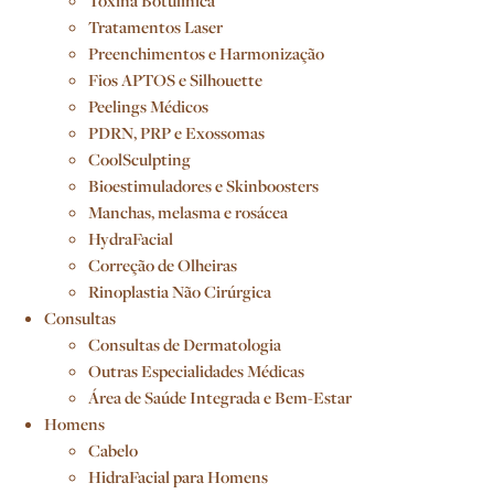
Toxína Botulínica
Tratamentos Laser
Preenchimentos e Harmonização
Fios APTOS e Silhouette
Peelings Médicos
PDRN, PRP e Exossomas
CoolSculpting
Bioestimuladores e Skinboosters
Manchas, melasma e rosácea
HydraFacial
Correção de Olheiras
Rinoplastia Não Cirúrgica
Consultas
Consultas de Dermatologia
Outras Especialidades Médicas
Área de Saúde Integrada e Bem-Estar
Homens
Cabelo
HidraFacial para Homens