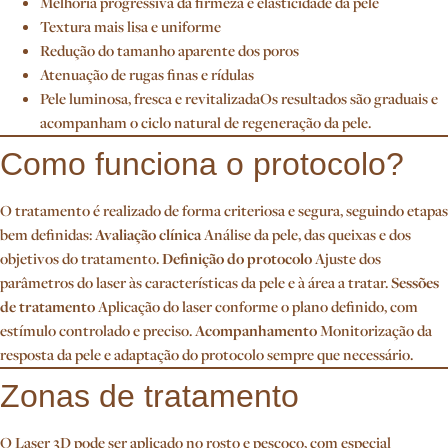
Melhoria progressiva da firmeza e elasticidade da pele
Textura mais lisa e uniforme
Redução do tamanho aparente dos poros
Atenuação de rugas finas e rídulas
Pele luminosa, fresca e revitalizadaOs resultados são graduais e
acompanham o ciclo natural de regeneração da pele.
Como funciona o protocolo?
O tratamento é realizado de forma criteriosa e segura, seguindo etapas
bem definidas:
Avaliação clínica
Análise da pele, das queixas e dos
objetivos do tratamento.
Definição do protocolo
Ajuste dos
parâmetros do laser às características da pele e à área a tratar.
Sessões
de tratamento
Aplicação do laser conforme o plano definido, com
estímulo controlado e preciso.
Acompanhamento
Monitorização da
resposta da pele e adaptação do protocolo sempre que necessário.
Zonas de tratamento
O Laser 3D pode ser aplicado no rosto e pescoço, com especial