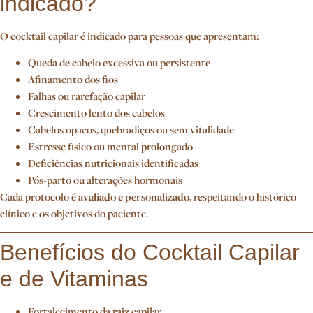
indicado?
O cocktail capilar é indicado para pessoas que apresentam:
Queda de cabelo excessiva ou persistente
Afinamento dos fios
Falhas ou rarefação capilar
Crescimento lento dos cabelos
Cabelos opacos, quebradiços ou sem vitalidade
Estresse físico ou mental prolongado
Deficiências nutricionais identificadas
Pós-parto ou alterações hormonais
Cada protocolo é
avaliado e personalizado
, respeitando o histórico
clínico e os objetivos do paciente.
Benefícios do Cocktail Capilar
e de Vitaminas
Fortalecimento da raiz capilar