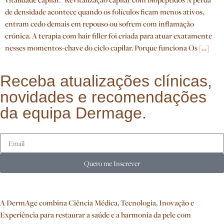
de densidade acontece quando os folículos ficam menos ativos,
entram cedo demais em repouso ou sofrem com inflamação
crónica. A terapia com hair filler foi criada para atuar exatamente
nesses momentos-chave do ciclo capilar. Porque funciona Os […]
Receba atualizações clínicas,
novidades e recomendações
da equipa Dermage.
Quero me Inscrever
A DermAge combina Ciência Médica, Tecnologia, Inovação e
Experiência para restaurar a saúde e a harmonia da pele com