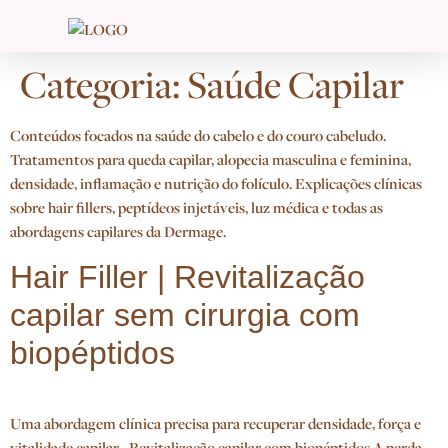
Categoria:
Saúde Capilar
Conteúdos focados na saúde do cabelo e do couro cabeludo.
Tratamentos para queda capilar, alopecia masculina e feminina,
densidade, inflamação e nutrição do folículo. Explicações clínicas
sobre hair fillers, peptídeos injetáveis, luz médica e todas as
abordagens capilares da Dermage.
Hair Filler | Revitalização
capilar sem cirurgia com
biopéptidos
Uma abordagem clínica precisa para recuperar densidade, força e
vitalidade capilar. Revitalização capilar com biopéptidos A perda